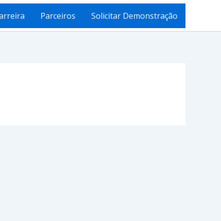
arreira
Parceiros
Solicitar Demonstração