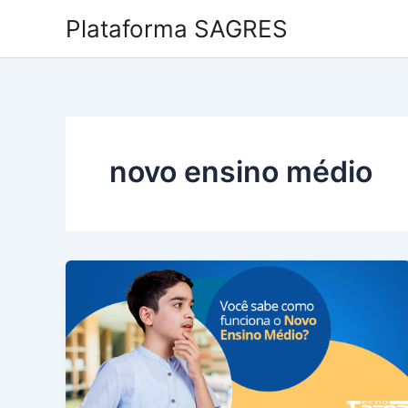
Ir
Plataforma SAGRES
para
o
conteúdo
novo ensino médio