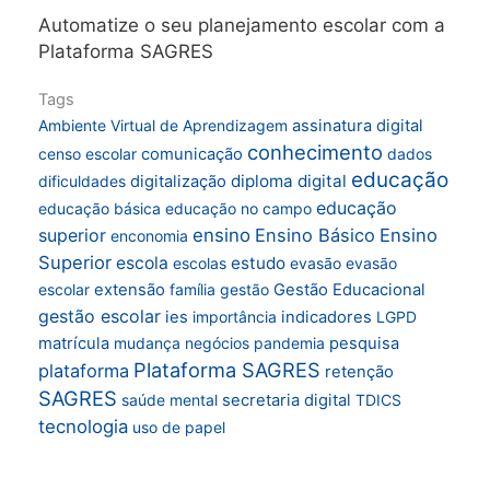
Automatize o seu planejamento escolar com a
Plataforma SAGRES
Tags
Ambiente Virtual de Aprendizagem
assinatura digital
conhecimento
censo escolar
comunicação
dados
educação
diploma digital
dificuldades
digitalização
educação
educação básica
educação no campo
superior
ensino
Ensino Básico
Ensino
enconomia
Superior
escola
estudo
escolas
evasão
evasão
escolar
extensão
família
gestão
Gestão Educacional
gestão escolar
ies
importância
indicadores
LGPD
matrícula
mudança
negócios
pandemia
pesquisa
Plataforma SAGRES
plataforma
retenção
SAGRES
saúde mental
secretaria digital
TDICS
tecnologia
uso de papel