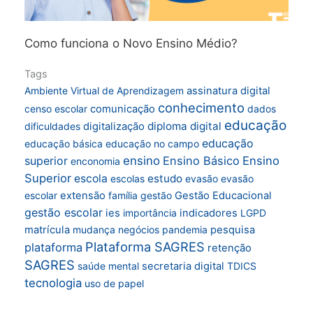
Como funciona o Novo Ensino Médio?
Tags
Ambiente Virtual de Aprendizagem
assinatura digital
conhecimento
censo escolar
comunicação
dados
educação
diploma digital
dificuldades
digitalização
educação
educação básica
educação no campo
superior
ensino
Ensino Básico
Ensino
enconomia
Superior
escola
estudo
escolas
evasão
evasão
escolar
extensão
família
gestão
Gestão Educacional
gestão escolar
ies
importância
indicadores
LGPD
matrícula
mudança
negócios
pandemia
pesquisa
Plataforma SAGRES
plataforma
retenção
SAGRES
saúde mental
secretaria digital
TDICS
tecnologia
uso de papel