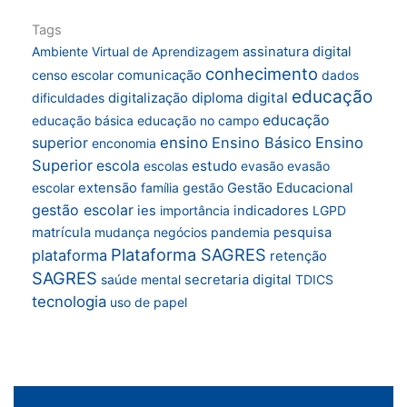
Tags
Ambiente Virtual de Aprendizagem
assinatura digital
conhecimento
censo escolar
comunicação
dados
educação
diploma digital
dificuldades
digitalização
educação
educação básica
educação no campo
superior
ensino
Ensino Básico
Ensino
enconomia
Superior
escola
estudo
escolas
evasão
evasão
escolar
extensão
família
gestão
Gestão Educacional
gestão escolar
ies
importância
indicadores
LGPD
matrícula
mudança
negócios
pandemia
pesquisa
Plataforma SAGRES
plataforma
retenção
SAGRES
saúde mental
secretaria digital
TDICS
tecnologia
uso de papel